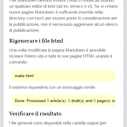
I file Markdown devono essere creati o modificati usando
un qualsiasi editor di testi (ad es. emacs o vi). Se si creano
nuove pagine Markdown è sufficiente inserirle nella
directory
content
per essere prese in considerazione per
la pubblicazione, non è necessario aggiornare alcun elenco
di pubblicazione.
Rigenerare i file html
Una volta modificata la pagina Markdown è possibile
ricreare l'intero sito e tutte le sue pagine HTML usando il
comando:
Il sistema risponderà con un messaggio simile:
Done
:
Processed
3
article
(
s
),
0
draft
(
s
)
and
0
page
(
s
)
in
0.19
Verificare il risultato
I file generati sono disponibili nella cartella output (per